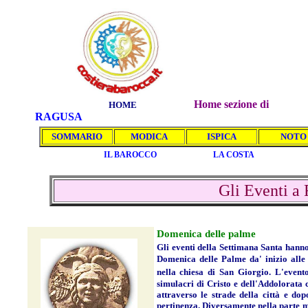
Home sezione di
HOME
RAGUSA
SOMMARIO
MODICA
ISPICA
NOTO
IL BAROCCO
LA COSTA
Gli Eventi a 
Domenica delle palme
Gli
eventi della Settimana Santa hanno 
Domenica delle Palme da' inizio alle 
nella chiesa di San Giorgio. L'evento
simulacri di Cristo e dell'Addolorata c
attraverso le strade della città e dop
pertinenza. Diversamente nella parte m