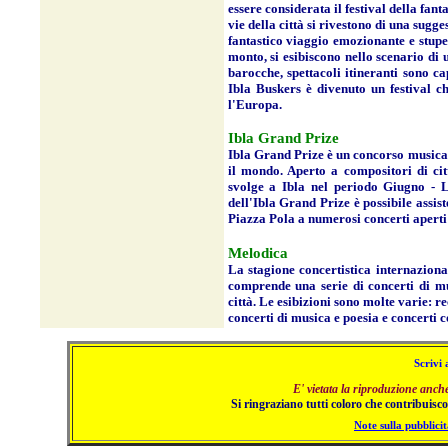
essere considerata il festival della fant
vie della città si rivestono di una sugge
fantastico viaggio emozionante e stupef
monto, si esibiscono nello scenario di 
barocche, spettacoli itineranti sono ca
Ibla Buskers è divenuto un festival ch
l'Europa.
Ibla Grand Prize
Ibla Grand Prize è un concorso musicale
il mondo. Aperto a compositori di citt
svolge a Ibla nel periodo Giugno - L
dell'Ibla Grand Prize è possibile assist
Piazza Pola a numerosi concerti aperti
Melodica
La stagione concertistica internazio
comprende una serie di concerti di mus
città. Le esibizioni sono molte varie: re
concerti di musica e poesia e concerti 
Scrivi 
E' vietata la riproduzione anch
Si ringraziano tutti coloro che contribuiscon
Note sulla pubblicit