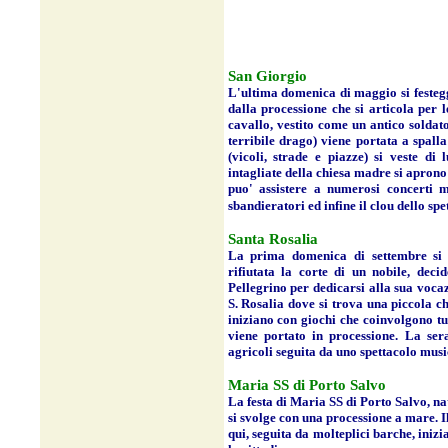
San Giorgio
L'ultima domenica di maggio si festegg
dalla processione che si articola per l
cavallo, vestito come un antico soldat
terribile drago) viene portata a spalla 
(vicoli, strade e piazze) si veste di 
intagliate della chiesa madre si aprono p
puo' assistere a numerosi concerti mu
sbandieratori ed infine il clou dello sp
Santa Rosalia
La prima domenica di settembre si fe
rifiutata la corte di un nobile, dec
Pellegrino per dedicarsi alla sua vocaz
S. Rosalia dove si trova una piccola ch
iniziano con giochi che coinvolgono tut
viene portato in processione. La ser
agricoli seguita da uno spettacolo mus
Maria SS di Porto Salvo
La festa di Maria SS di Porto Salvo, na
si svolge con una processione a mare. Il
qui, seguita da molteplici barche, inizi