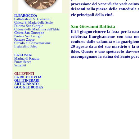
processione del venerdì che vede coinvolt
dei santi nella piazza della cattedrale 
vie principali della città.
IL BAROCCO:
Cattedrale di S. Giovanni
Chiesa S. Maria delle Scale
San Giovanni Battista
Duomo San Giorgio
Chiesa della Madonna dell'Idria
Il 24 giugno ricorre la festa per la na
Chiesa San Giuseppe
celebrata liturgicamente con una me
Portale San Giorgio
Palazzo Zacco
conforto dalle calamità e la guarigione
Circolo di Conversazione
29 agosto data del suo martirio e la s
Il giardino ibleo
iblee. Questo è uno spettacolo davvero
LA COSTA:
accompagnano la statua del Santo porta
Marina di Ragusa
Punta Secca
Scoglitti
GLI EVENTI
LA RICETTIVITA'
GLI ITINERARI
ARTIGIANATO
GOOGLE BOOKS