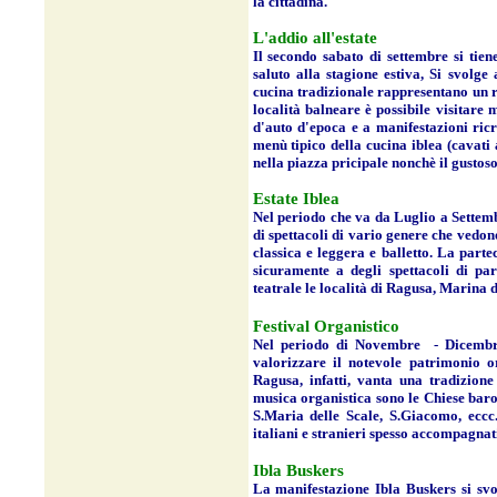
la cittadina.
L'addio all'estate
Il secondo sabato di settembre si tien
saluto alla stagione estiva, Si svolg
cucina tradizionale rappresentano un r
località balneare è possibile visitare m
d'auto d'epoca e a manifestazioni ricr
menù tipico della cucina iblea (cavati al
nella piazza pricipale nonchè il gustos
Estate Iblea
Nel periodo che va da Luglio a Settemb
di spettacoli di vario genere che vedo
classica e leggera e balletto. La part
sicuramente a degli spettacoli di pa
teatrale le località di Ragusa, Marina
Festival Organistico
Nel periodo di Novembre - Dicembre 
valorizzare il notevole patrimonio o
Ragusa, infatti, vanta una tradizione
musica organistica sono le Chiese baro
S.Maria delle Scale, S.Giacomo, eccc.
italiani e stranieri spesso accompagnati
Ibla Buskers
La manifestazione Ibla Buskers si sv