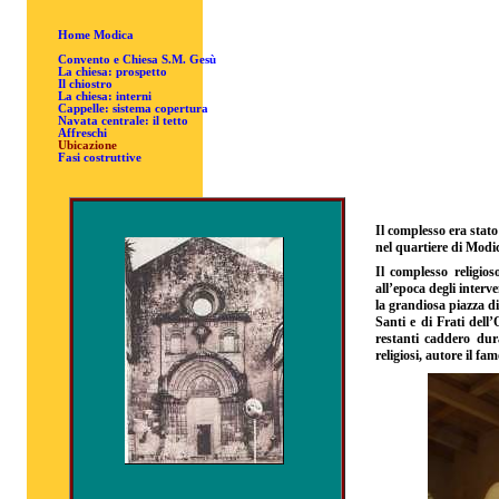
Home Modica
Convento e Chiesa S.M. Gesù
La chiesa: prospetto
Il chiostro
La chiesa: interni
Cappelle: sistema copertura
Navata centrale: il tetto
Affreschi
Ubicazione
Fasi costruttive
Il complesso era stato
nel quartiere di Modi
Il complesso religio
all’epoca degli interv
la grandiosa piazza di
Santi e di Frati dell
restanti caddero dura
religiosi, autore il 