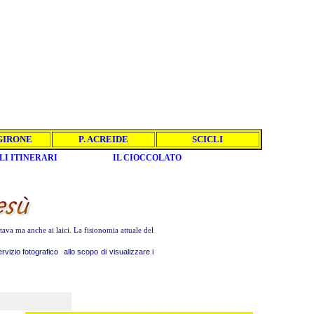
GIRONE
P. ACREIDE
SCICLI
LI ITINERARI
IL CIOCCOLATO
a ma anche ai laici. La fisionomia attuale del
izio fotografico allo scopo di visualizzare i