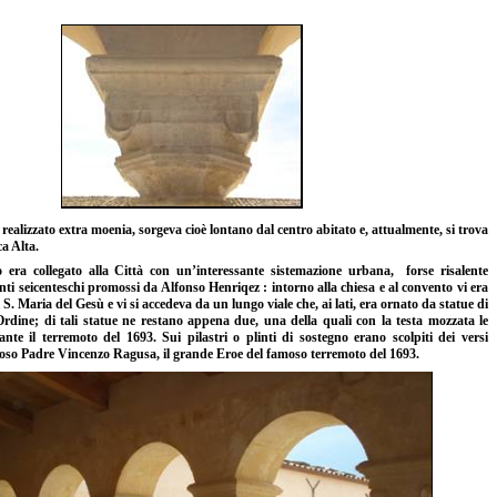
 realizzato extra moenia, sorgeva cioè lontano dal centro abitato e, attualmente, si trova
ca Alta.
so era collegato alla Città con un’interessante sistemazione urbana
, forse risalente
enti seicenteschi promossi da Alfonso Henriqez : intorno alla chiesa e al convento vi era
 S. Maria del Gesù e vi si accedeva da un lungo viale che, ai lati, era ornato da statue di
’Ordine; di tali statue ne restano appena due, una della quali con la testa mozzata le
nte il terremoto del 1693. Sui pilastri o plinti di sostegno erano scolpiti dei versi
famoso Padre Vincenzo Ragusa, il grande Eroe del famoso terremoto del 1693.