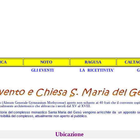
ICA
NOTO
RAGUSA
CALTA
GLI EVENTI
LA RICETTIVITA'
G
g
Almum Generale Gymnasium Mothycense) aperto non soltanto ai 40 frati che il convento ospitav
palinsesto architettonico che abbraccia i secoli dal XV al XVIII.
a storia del complesso monastico Santa Maria del Gesù vengono arricchite da un apposito serv
visibilità del complesso, attualmente non aperto al pubblico.
Ubicazione
r