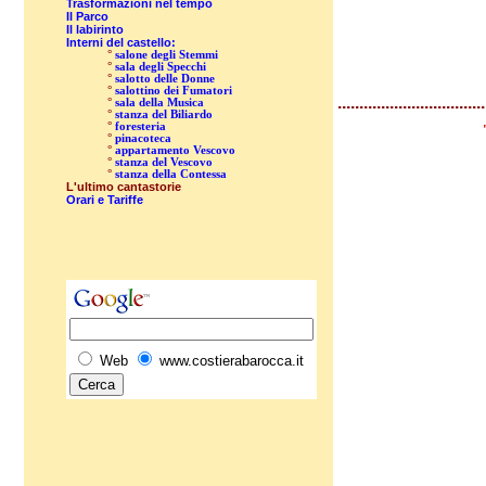
Trasformazioni nel tempo
Il Parco
Il labirinto
Interni del castello:
°
salone degli Stemmi
°
sala degli Specchi
°
salotto delle Donne
°
salottino dei Fumatori
..................................
°
sala della Musica
°
stanza del Biliardo
°
foresteria
°
pinacoteca
°
appartamento Vescovo
°
stanza del Vescovo
°
stanza della Contessa
L'ultimo cantastorie
Orari e Tariffe
Web
www.costierabarocca.it