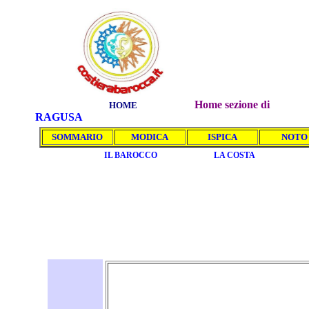
Home sezione di
HOME
RAGUSA
SOMMARIO
MODICA
ISPICA
NOTO
IL BAROCCO
LA COSTA