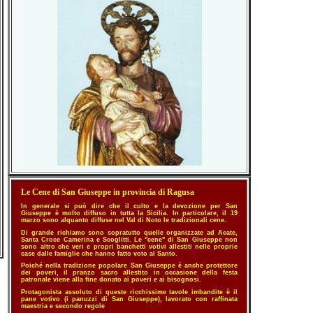
Le Cene di San Giuseppe in provincia di Ragusa
In generale si può dire che il culto e la devozione per San
Giuseppe è molto diffuso in tutta la Sicilia. In particolare, il 19
marzo sono alquanto diffuse nel Val di Noto le tradizionali cene.
Di grande richiamo sono sopratutto quelle organizzate ad Acate,
Santa Croce Camerina e Scoglitti. Le "cene" di San Giuseppe non
sono altro che veri e propri banchetti votivi allestiti nelle proprie
case dalle famiglie che hanno fatto voto al Santo.
Poiché nella tradizione popolare San Giuseppe è anche protettore
dei poveri, il pranzo sacro allestito in occasione della festa
patronale viene alla fine donato ai poveri e ai bisognosi.
Protagonista assoluto di queste ricchissime tavole imbandite è il
pane votivo (i panuzzi di San Giuseppe), lavorato con raffinata
maestria e secondo regole