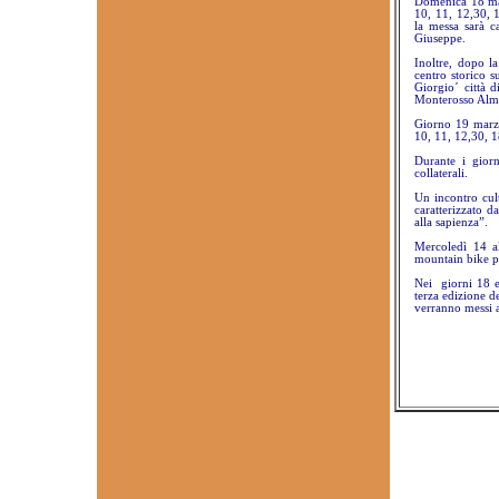
Domenica 18 marz
10, 11, 12,30, 
la messa sarà ca
Giuseppe.
Inoltre, dopo la
centro storico s
Giorgio´ città d
Monterosso Almo,
Giorno 19 marzo,
10, 11, 12,30, 1
Durante i giorn
collaterali.
Un incontro cult
caratterizzato d
alla sapienza”.
Mercoledì 14 al
mountain bike pe
Nei giorni 18 e 
terza edizione de
verranno messi a