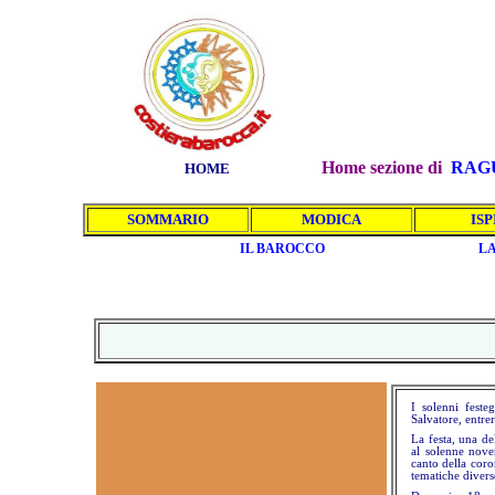
Home sezione di
RAG
HOME
SOMMARIO
MODICA
ISP
IL BAROCCO
LA
I solenni feste
Salvatore, entre
La festa, una de
al solenne noven
canto della coro
tematiche diver