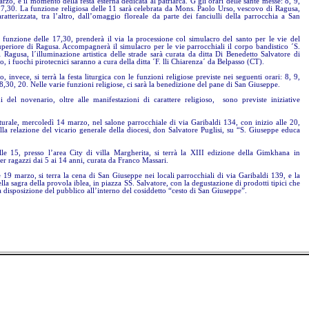
o, è il momento della festa esterna dedicata al patriarca. G gli orari delle sante messe: 8, 9,
17,30. La funzione religiosa delle 11 sarà celebrata da Mons. Paolo Urso, vescovo di Ragusa,
ratterizzata, tra l’altro, dall’omaggio floreale da parte dei fanciulli della parrocchia a San
 funzione delle 17,30, prenderà il via la processione col simulacro del santo per le vie del
uperiore di Ragusa. Accompagnerà il simulacro per le vie parrocchiali il corpo bandistico ´S.
i Ragusa, l´illuminazione artistica delle strade sarà curata da ditta Di Benedetto Salvatore di
 i fuochi pirotecnici saranno a cura della ditta ´F. lli Chiarenza´ da Belpasso (CT).
 invece, si terrà la festa liturgica con le funzioni religiose previste nei seguenti orari: 8, 9,
8,30, 20. Nelle varie funzioni religiose, ci sarà la benedizione del pane di San Giuseppe.
i del novenario, oltre alle manifestazioni di carattere religioso, sono previste iniziative
urale, mercoledì 14 marzo, nel salone parrocchiale di via Garibaldi 134, con inizio alle 20,
alla relazione del vicario generale della diocesi, don Salvatore Puglisi, su “S. Giuseppe educa
le 15, presso l’area City di villa Margherita, si terrà la XIII edizione della Gimkhana in
r ragazzi dai 5 ai 14 anni, curata da Franco Massari.
19 marzo, si terra la cena di San Giuseppe nei locali parrocchiali di via Garibaldi 139, e la
lla sagra della provola iblea, in piazza SS. Salvatore, con la degustazione di prodotti tipici che
 disposizione del pubblico all’interno del cosiddetto “cesto di San Giuseppe”.