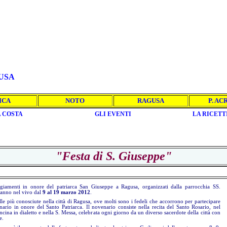
USA
ICA
NOTO
RAGUSA
P. AC
 COSTA
GLI EVENTI
LA RICETT
"Festa di S. Giuseppe"
ggiamenti in onore del patriarca San Giuseppe a Ragusa, organizzati dalla parrocchia SS.
ranno nel vivo dal
9 al 19 marzo 2012
.
lle più conosciute nella città di Ragusa, ove molti sono i fedeli che accorrono per partecipare
ario in onore del Santo Patriarca. Il novenario consiste nella recita del Santo Rosario, nel
ncina in dialetto e nella S. Messa, celebrata ogni giorno da un diverso sacerdote della città con
se.