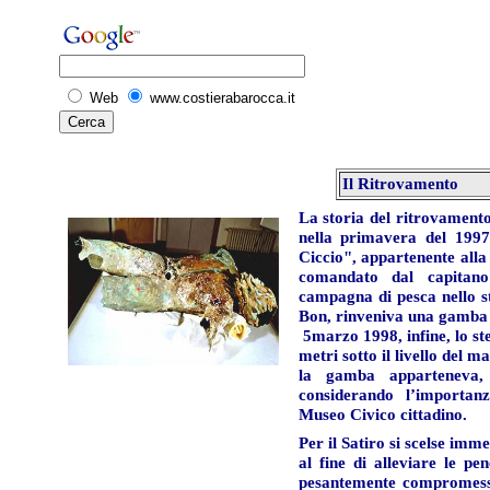
Web
www.costierabarocca.it
Il Ritrovamento
La storia del ritrovamento 
nella primavera del 1997
Ciccio", appartenente alla
comandato dal capitan
campagna di pesca nello str
Bon, rinveniva una gamba b
5marzo 1998, infine, lo ste
metri sotto il livello del m
la gamba apparteneva, 
considerando l’importan
Museo Civico cittadino.
Per il Satiro si scelse imm
al fine di alleviare le 
pesantemente compromesso