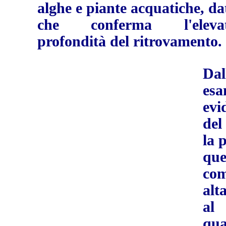
alghe e piante acquatiche, da
che conferma l'eleva
profondità del ritrovamento.
Da
es
evi
del
la 
qu
com
alt
a
qu