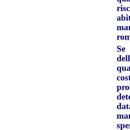
ris
ab
ma
ro
Se
dell
qu
cos
p
de
da
ma
sp