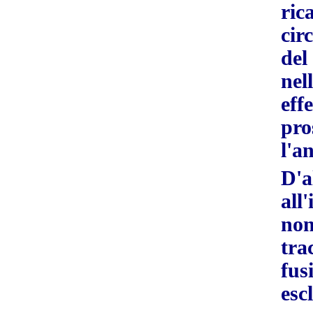
ric
cir
del
ne
eff
pro
l'an
D'
all
non
tra
fu
es