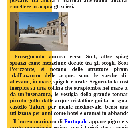
pescare. Da allora i marinai attendono ancora 
rimettere in acqua gli scieri.
Proseguendo ancora verso Sud, altre spiagge
sprazzi come mezzelune dorate tra gli scogli. Sc
l’orizzonte, si notano delle strutture pira
dall’azzurro delle acque: sono le vasche di a
allevano, in mare, spigole e orate. Seguendo la costa
inerpica su una collina che strapiomba nel mare bl
da un’insenatura, le vestigia della grande tonna
piccolo golfo dalle acque cristalline guida lo sgua
castello Tafuri, per niente medioevale, bensì un
utilizzata per anni come hotel e oramai in abban
Il borgo marinaro di
Portopalo
appare pigro e 
tardo pomeriggio estivo, con i turisti che si aggi