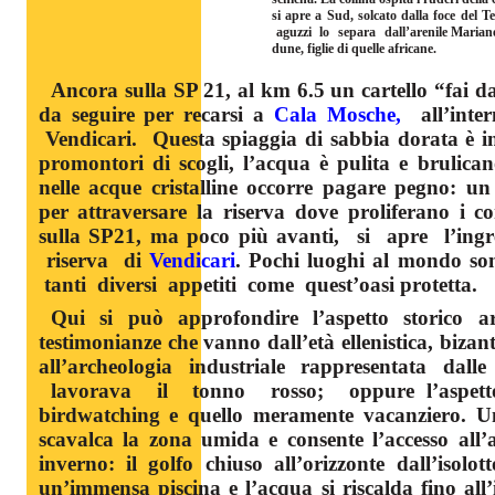
si apre a Sud, solcato dalla foce del T
aguzzi lo separa dall’arenile Mariane
dune, figlie di quelle africane.
Ancora sulla SP 21, al km 6.5 un cartello “fai da
da seguire per recarsi a
Cala Mosche
,
all’inte
Vendicari. Questa spiaggia di sabbia dorata è in
promontori di scogli, l’acqua è pulita e brulican
nelle acque cristalline occorre pagare pegno: un 
per attraversare la riserva dove proliferano i co
sulla SP21, ma poco più avanti, si apre l’ingr
riserva di
Vendicari
. Pochi luoghi al mondo so
tanti diversi appetiti come quest’oasi protetta.
Qui si può approfondire l’aspetto storico
a
testimonianze che vanno dall’età ellenistica, bizan
all’archeologia industriale rappresentata d
lavorava il tonno rosso; oppure l’aspetto n
birdwatching e quello meramente vacanziero. Un 
scavalca la zona umida e consente l’accesso all’
inverno: il golfo chiuso all’orizzonte dall’isolo
un’immensa piscina e l’acqua si riscalda fino all