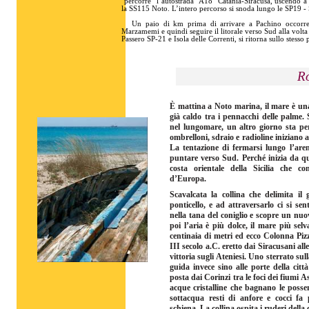
percorre l’autostrada A18 Catania-Siracusa, uscendo a 
la SS115 Noto. L’intero percorso si snoda lungo le SP19 
Un paio di km prima di arrivare a Pachino occorre 
Marzamemi e quindi seguire il litorale verso Sud alla volt
Passero SP-21 e Isola delle Correnti, si ritorna sullo stesso
Ro
È mattina a Noto marina, il mare è una d
già caldo tra i pennacchi delle palme.
nel lungomare, un altro giorno sta per
ombrelloni, sdraio e radioline iniziano a
La tentazione di fermarsi lungo l’are
puntare verso Sud. Perché inizia da qu
costa orientale della Sicilia che c
d’Europa.
Scavalcata la collina che delimita il
ponticello, e ad attraversarlo ci si sen
nella tana del coniglio e scopre un nu
poi l’aria è più dolce, il mare più selv
centinaia di metri ed ecco Colonna Pi
III secolo a.C. eretto dai Siracusani alle
vittoria sugli Ateniesi. Uno sterrato sul
guida invece sino alle porte della citt
posta dai Corinzi tra le foci dei fiumi A
acque cristalline che bagnano le posse
sottacqua resti di anfore e cocci fa 
schiena. La collina ospita i ruderi della 