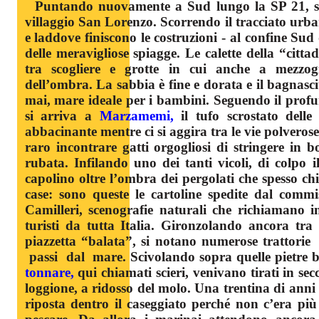
Puntando nuovamente a Sud lungo la SP 21, 
villaggio San Lorenzo. Scorrendo il tracciato urba
e laddove finiscono le costruzioni - al confine Sud 
delle meravigliose spiagge. Le calette della “citta
tra scogliere e grotte in cui anche a mezzo
dell’ombra. La sabbia è fine e dorata e il bagnas
mai, mare ideale per i bambini. Seguendo il profu
si arriva a
Marzamemi,
il tufo scrostato delle 
abbacinante mentre ci si aggira tra le vie polveros
raro incontrare gatti orgogliosi di stringere in 
rubata. Infilando uno dei tanti vicoli, di colpo 
capolino oltre l’ombra dei pergolati che spesso chi
case: sono queste le cartoline spedite dal comm
Camilleri, scenografie naturali che richiamano i
turisti da tutta Italia. Gironzolando ancora tra 
piazzetta “balata”, si notano numerose trattori
passi dal mare. Scivolando sopra quelle pietre bi
tonnare,
qui chiamati scieri, venivano tirati in sec
loggione, a ridosso del molo. Una trentina di anni f
riposta dentro il caseggiato perché non c’era p