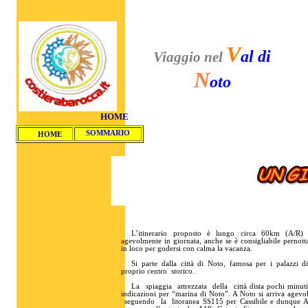
V
al di
Viaggio nel
N
oto
HOME
SOMMARIO
HOME
ne
L’itinerario proposto è lungo circa 60km (A/R) 
agevolmente in giornata, anche se è consigliabile pernot
in loco per godersi con calma la vacanza.
Si parte dalla città di Noto, famosa per i palazzi d
proprio centro storico.
La spiaggia attrezzata della città dista pochi minut
indicazioni per “marina di Noto”. A Noto si arriva agev
seguendo la litoranea SS115 per Cassibile e dunque A